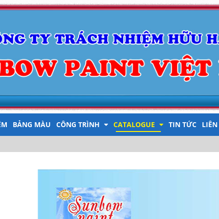
ỆM
BẢNG MÀU
CÔNG TRÌNH
CATALOGUE
TIN TỨC
LIÊN
VI
EN