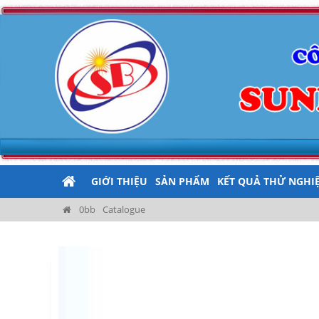
GIỚI THIỆU
SẢN PHẨM
KẾT QUẢ THỬ NGHI
Catalogue